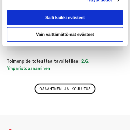
Seuraava toimenpide (2.G.54)
Salli kaikki evästeet
Vain välttämättömät evästeet
Edellinen toimenpide (2.G.52)
Toimenpide toteuttaa tavoitetilaa:
2.G.
Ympäristöosaaminen
OSAAMINEN JA KOULUTUS