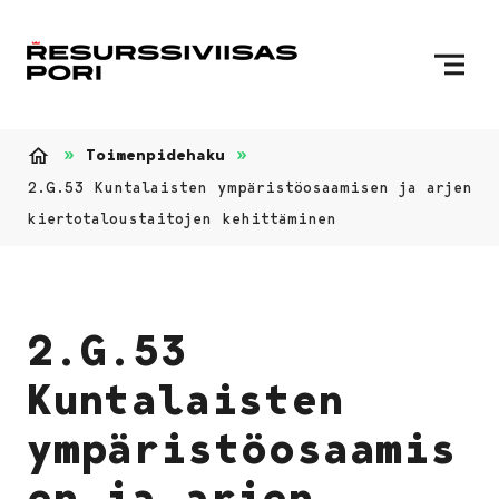
Siirry sisältöön
Etusivulle
Toimenpidehaku
Etusivu
2.G.53 Kuntalaisten ympäristöosaamisen ja arjen
kiertotaloustaitojen kehittäminen
2.G.53
Kuntalaisten
ympäristöosaamis
en ja arjen