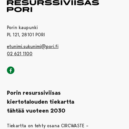
Porin kaupunki
PL 121, 28101 PORI
etunimi.sukunimi@pori.fi
02 621 1100
Porin kaupunki Facebookissa
Avautuu uudessa välilehdessä
Porin resurssiviisas
kiertotalouden tiekartta
tähtää vuoteen 2030
Tiekartta on tehty osana CIRCWASTE –