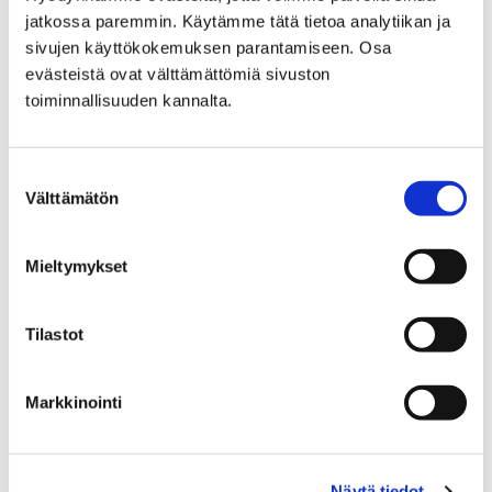
Miksi tärkeää?
jatkossa paremmin. Käytämme tätä tietoa analytiikan ja
sivujen käyttökokemuksen parantamiseen. Osa
evästeistä ovat välttämättömiä sivuston
Ohita upote
toiminnallisuuden kannalta.
Suostumuksen
Välttämätön
Sisällön näkeminen vaatii
valinta
evästeiden hyväksymisen.
Ole hyvä ja hyväksy
Mieltymykset
evästeet tästä.
Tilastot
Markkinointi
Näytä tiedot