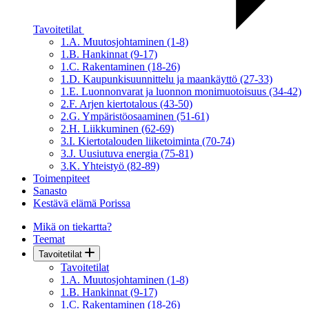
Tavoitetilat
1.A. Muutosjohtaminen (1-8)
1.B. Hankinnat (9-17)
1.C. Rakentaminen (18-26)
1.D. Kaupunkisuunnittelu ja maankäyttö (27-33)
1.E. Luonnonvarat ja luonnon monimuotoisuus (34-42)
2.F. Arjen kiertotalous (43-50)
2.G. Ympäristöosaaminen (51-61)
2.H. Liikkuminen (62-69)
3.I. Kiertotalouden liiketoiminta (70-74)
3.J. Uusiutuva energia (75-81)
3.K. Yhteistyö (82-89)
Toimenpiteet
Sanasto
Kestävä elämä Porissa
Mikä on tiekartta?
Teemat
Tavoitetilat
Tavoitetilat
1.A. Muutosjohtaminen (1-8)
1.B. Hankinnat (9-17)
1.C. Rakentaminen (18-26)