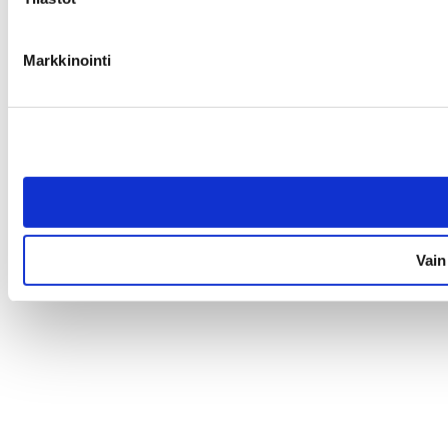
Markkinointi
Vain