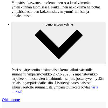
Ympäristökasvatus on olennainen osa kestävämmän
yhteiskunnan luomisessa. Paikallinen näkökulma helpottaa
ympäristöasioiden kokonaiskuvan ymmärtämistä ja
omaksumista.
Toimenpiteen kehitys
Porissa järjestettiin ensimmäistä kertaa aikuisväestölle
suunnattu ympäristöviikko 2.-7.6.2025. Ympäristöviikko
tarjoilee kiinnostavien tapahtumien sarjan, jossa syvennytään
erilaisiin ympäristöaiheisiin. Lisätietoja vuosittaisesta
aikuisväestölle suunnatusta ympäristöviikosta löytää
tästä
linkistä
.
Ohita upote