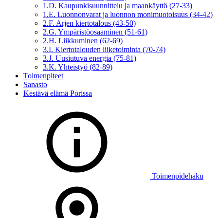
1.D. Kaupunkisuunnittelu ja maankäyttö (27-33)
1.E. Luonnonvarat ja luonnon monimuotoisuus (34-42)
2.F. Arjen kiertotalous (43-50)
2.G. Ympäristöosaaminen (51-61)
2.H. Liikkuminen (62-69)
3.I. Kiertotalouden liiketoiminta (70-74)
3.J. Uusiutuva energia (75-81)
3.K. Yhteistyö (82-89)
Toimenpiteet
Sanasto
Kestävä elämä Porissa
Toimenpidehaku