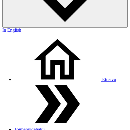
In English
Etusivu
Toimenpidehaku