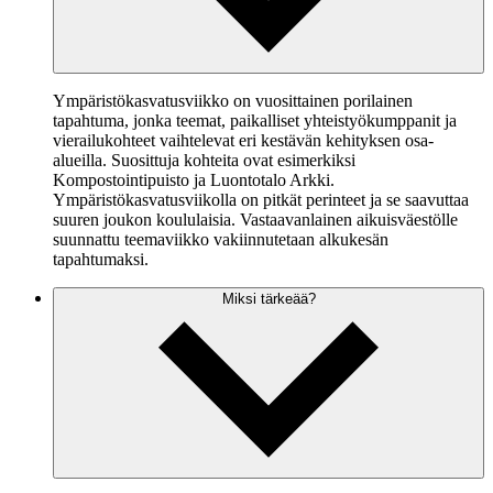
Ympäristökasvatusviikko on vuosittainen porilainen
tapahtuma, jonka teemat, paikalliset yhteistyökumppanit ja
vierailukohteet vaihtelevat eri kestävän kehityksen osa-
alueilla. Suosittuja kohteita ovat esimerkiksi
Kompostointipuisto ja Luontotalo Arkki.
Ympäristökasvatusviikolla on pitkät perinteet ja se saavuttaa
suuren joukon koululaisia. Vastaavanlainen aikuisväestölle
suunnattu teemaviikko vakiinnutetaan alkukesän
tapahtumaksi.
Miksi tärkeää?