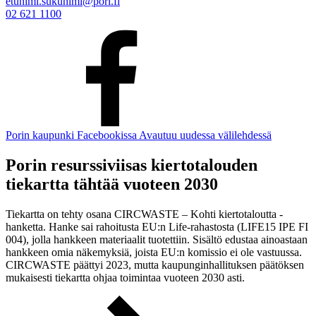
etunimi.sukunimi@pori.fi
02 621 1100
Porin kaupunki Facebookissa
Avautuu uudessa välilehdessä
Porin resurssiviisas kiertotalouden
tiekartta tähtää vuoteen 2030
Tiekartta on tehty osana CIRCWASTE – Kohti kiertotaloutta -
hanketta. Hanke sai rahoitusta EU:n Life-rahastosta (LIFE15 IPE FI
004), jolla hankkeen materiaalit tuotettiin. Sisältö edustaa ainoastaan
hankkeen omia näkemyksiä, joista EU:n komissio ei ole vastuussa.
CIRCWASTE päättyi 2023, mutta kaupunginhallituksen päätöksen
mukaisesti tiekartta ohjaa toimintaa vuoteen 2030 asti.