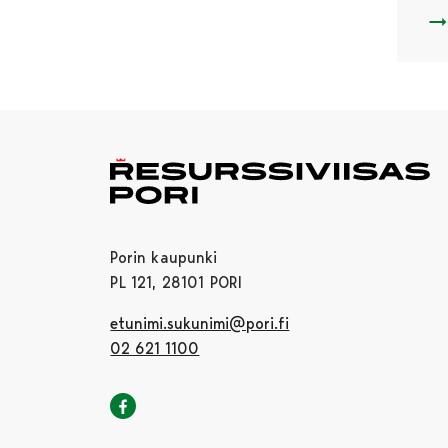
1.
Porin kaupunki
PL 121, 28101 PORI
etunimi.sukunimi@pori.fi
02 621 1100
Porin kaupunki Facebookissa
Avautuu uudessa välilehdessä