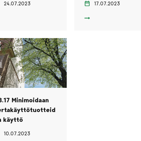
24.07.2023
17.07.2023
B.15 Kalusteiden käyttöiän pidentämisen toimintamalli
1.B.16 Ympäristöystävälli
.B.17 Minimoidaan
ertakäyttötuotteid
n käyttö
10.07.2023