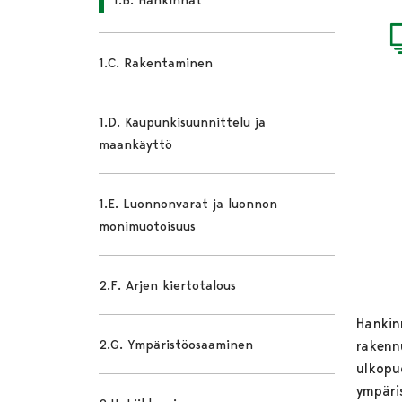
1.C. Rakentaminen
1.D. Kaupunkisuunnittelu ja
maankäyttö
1.E. Luonnonvarat ja luonnon
monimuotoisuus
2.F. Arjen kiertotalous
Hankinn
2.G. Ympäristöosaaminen
rakenn
ulkopuo
ympäri