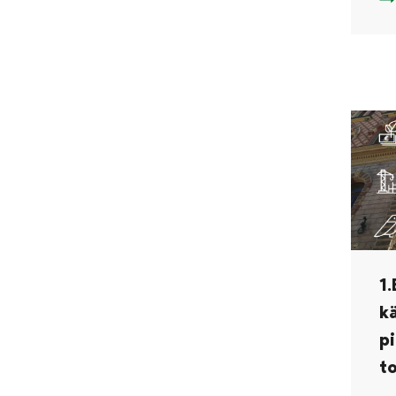
1.
1.
k
p
t