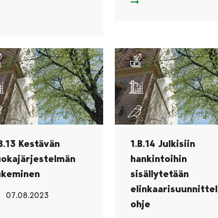
1.B.12 Hankinnoilla työlli
B.11 Edistetään kestävän kehityksen liiketoimintaa julkisilla hank
.B.13 Kestävän
1.B.14 Julkisiin
uokajärjestelmän
hankintoihin
ukeminen
sisällytetään
elinkaarisuunnitte
07.08.2023
ohje