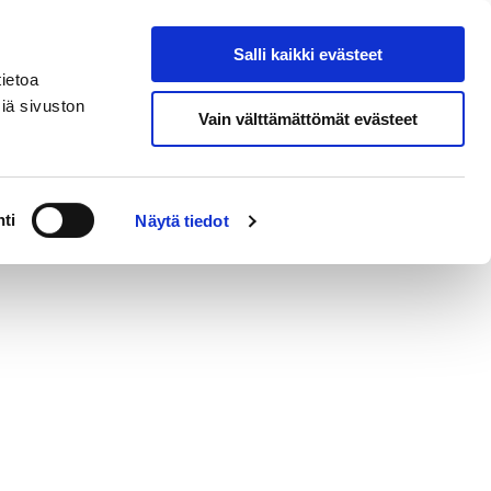
Salli kaikki evästeet
Porin kaupunki
Hae sivustolta
ietoa
iä sivuston
Vain välttämättömät evästeet
ä elämä Porissa
ti
Näytä tiedot