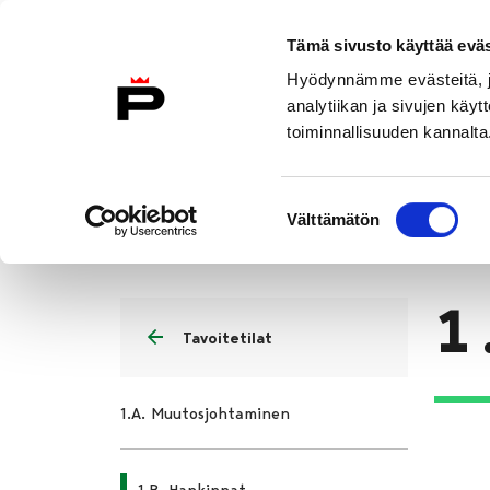
Siirry sisältöön
Tämä sivusto käyttää eväs
Etusivulle
Hyödynnämme evästeitä, jo
analytiikan ja sivujen kä
toiminnallisuuden kannalta
Mikä on tiekartta?
Teemat
Ta
Suostumuksen
Tavoitetilat
1.B. Hankinnat
Välttämätön
valinta
Etusivu
1
Tavoitetilat
1.A. Muutosjohtaminen
1.B. Hankinnat