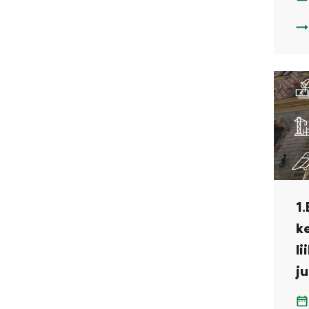
1.
1.
k
li
ju