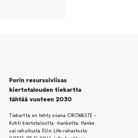
B.17 Minimoidaan kertakäyttötuotteiden käyttö
Porin resurssiviisas
kiertotalouden tiekartta
tähtää vuoteen 2030
Tiekartta on tehty osana CIRCWASTE –
Kohti kiertotaloutta -hanketta. Hanke
sai rahoitusta EU:n Life-rahastosta