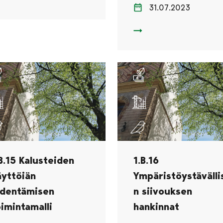
B.13 Kestävän ruokajärjestelmän tukeminen
31.07.2023
1.B.14 Julkisiin hankintoi
B.15 Kalusteiden
1.B.16
äyttöiän
Ympäristöystävälli
identämisen
n siivouksen
oimintamalli
hankinnat