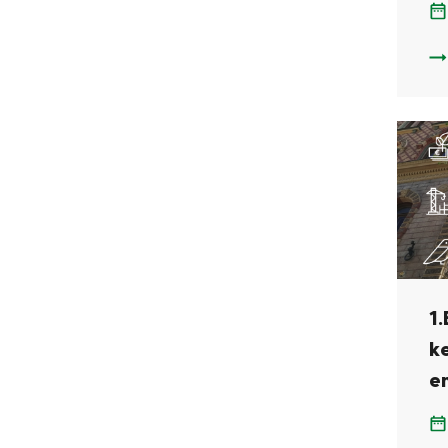
1.
1
k
e