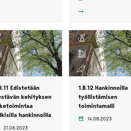
B.9 Kestävien hankintojen toimintamalli
1.B.10 Vaikuttavista han
B.11 Edistetään
1.B.12 Hankinnoilla
estävän kehityksen
työllistämisen
iketoimintaa
toimintamalli
lkisilla hankinnoilla
14.08.2023
21.08.2023