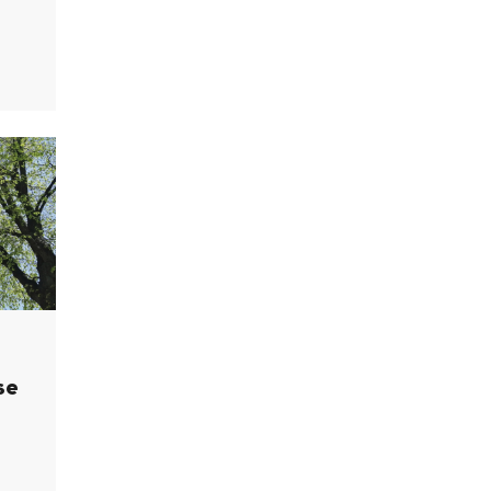
hin sisällytetään elinkaarisuunnitteluohje
se