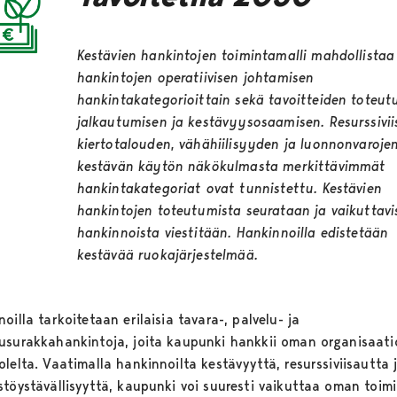
Kestävien hankintojen toimintamalli mahdollistaa
hankintojen operatiivisen johtamisen
hankintakategorioittain sekä tavoitteiden toteut
jalkautumisen ja kestävyysosaamisen. Resurssivi
kiertotalouden, vähähiilisyyden ja luonnonvaroje
kestävän käytön näkökulmasta merkittävimmät
hankintakategoriat ovat tunnistettu. Kestävien
hankintojen toteutumista seurataan ja vaikuttavi
hankinnoista viestitään. Hankinnoilla edistetään
kestävää ruokajärjestelmää.
oilla tarkoitetaan erilaisia tavara-, palvelu- ja
usurakkahankintoja, joita kaupunki hankkii oman organisaat
lelta. Vaatimalla hankinnoilta kestävyyttä, resurssiviisautta 
stöystävällisyyttä, kaupunki voi suuresti vaikuttaa oman toim