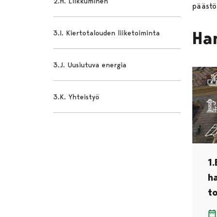
2.H. Liikkuminen
päästö
3.I. Kiertotalouden liiketoiminta
Ha
3.J. Uusiutuva energia
3.K. Yhteistyö
1.
h
t