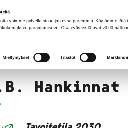
teitä
Suomeksi
Toimenpidehaku
tta voimme palvella sinua jatkossa paremmin. Käytämme tätä t
yttökokemuksen parantamiseen. Osa evästeistä ovat välttämättöm
.
voitetilat
Toimenpiteet
Sanasto
Kestäv
Mieltymykset
Tilastot
Markkinoin
.B. Hankinnat
Tavoitetila 2030