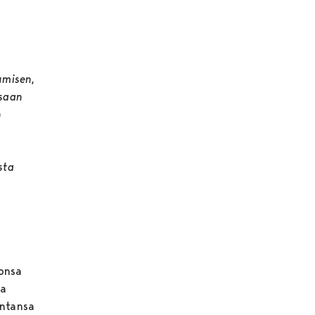
umisen,
isaan
n
sta
ionsa
ja
intansa