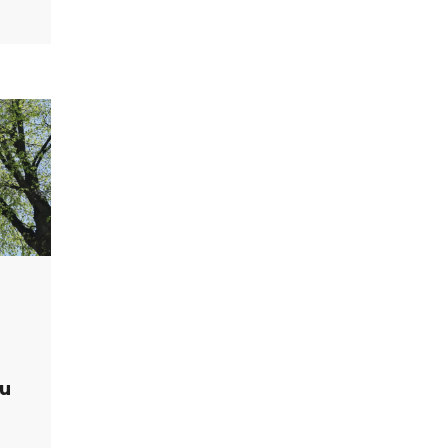
stämisen toimintamalli
innoilla
lu