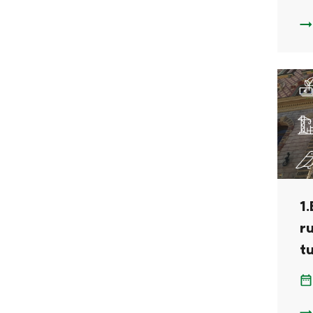
1.
1
r
t