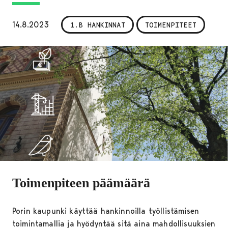
14.8.2023
1.B HANKINNAT
TOIMENPITEET
Toimenpiteen päämäärä
Porin kaupunki käyttää hankinnoilla työllistämisen
toimintamallia ja hyödyntää sitä aina mahdollisuuksien