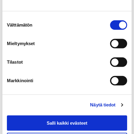
Ole hyvä ja hyväksy
evästeet tästä.
Suostumuksen
Välttämätön
valinta
Mieltymykset
Tilastot
Seuraava toimenpide (1.B.13)
Markkinointi
Näytä tiedot
Edellinen toimenpide (1.B.11)
Salli kaikki evästeet