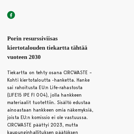
Porin kaupunki Facebookissa
Avautuu uudessa välilehdessä
Porin resurssiviisas
kiertotalouden tiekartta tähtää
vuoteen 2030
Tiekartta on tehty osana CIRCWASTE –
Kohti kiertotaloutta -hanketta. Hanke
sai rahoitusta EU:n Life-rahastosta
(LIFE15 IPE FI 004), jolla hankkeen
materiaalit tuotettiin. Sisältö edustaa
ainoastaan hankkeen omia näkemyksiä,
joista EU:n komissio ei ole vastuussa.
CIRCWASTE päättyi 2023, mutta
kaupunginhallituksen päätöksen