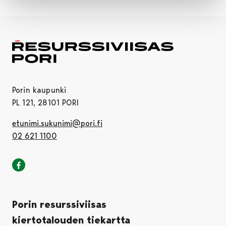
Porin kaupunki
PL 121, 28101 PORI
etunimi.sukunimi@pori.fi
02 621 1100
Porin kaupunki Facebookissa
Avautuu uudessa välilehdessä
Porin resurssiviisas
kiertotalouden tiekartta