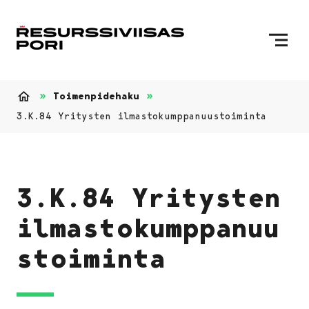
Siirry sisältöön
Etusivulle
Toimenpidehaku
Etusivu
3.K.84 Yritysten ilmastokumppanuustoiminta
3.K.84 Yritysten
ilmastokumppanuu
stoiminta