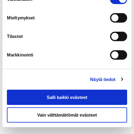
valinta
Mieltymykset
Seuraava toimenpide (3.K.85)
Tilastot
Markkinointi
Edellinen toimenpide (3.K.83)
Näytä tiedot
Toimenpide toteuttaa tavoitetilaa:
3.K. Yhteistyö
Salli kaikki evästeet
Vain välttämättömät evästeet
VERKOSTOYHTEISTYÖ