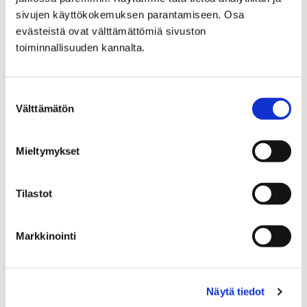
sivujen käyttökokemuksen parantamiseen. Osa
Ohita upote
evästeistä ovat välttämättömiä sivuston
toiminnallisuuden kannalta.
Suostumuksen
Sisällön näkeminen vaatii
Välttämätön
valinta
evästeiden hyväksymisen.
Ole hyvä ja hyväksy
evästeet tästä.
Mieltymykset
Tilastot
Markkinointi
Seuraava toimenpide (3.I.71)
Näytä tiedot