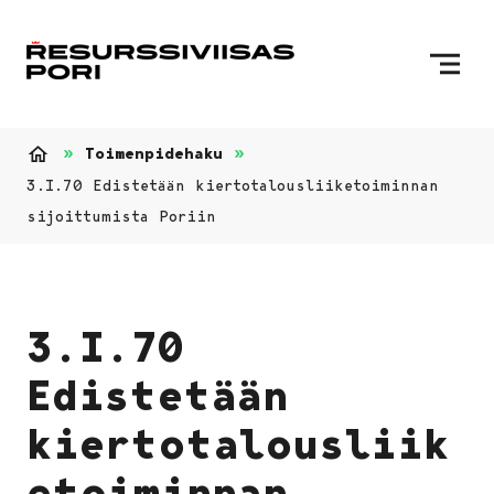
Siirry sisältöön
Etusivulle
Toimenpidehaku
Etusivu
3.I.70 Edistetään kiertotalousliiketoiminnan
sijoittumista Poriin
3.I.70
Edistetään
kiertotalousliik
etoiminnan