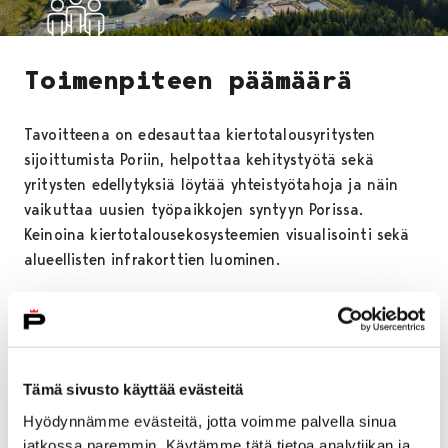
Toimenpiteen päämäärä
Tavoitteena on edesauttaa kiertotalousyritysten
sijoittumista Poriin, helpottaa kehitystyötä sekä
yritysten edellytyksiä löytää yhteistyötahoja ja näin
vaikuttaa uusien työpaikkojen syntyyn Porissa.
Keinoina kiertotalousekosysteemien visualisointi sekä
alueellisten infrakorttien luominen.
Toimenpiteen kuvaus
Tämä sivusto käyttää evästeitä
Miksi tärkeää?
Hyödynnämme evästeitä, jotta voimme palvella sinua
jatkossa paremmin. Käytämme tätä tietoa analytiikan ja