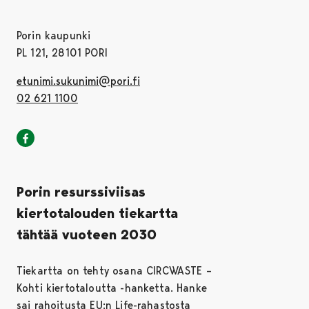
Porin kaupunki
PL 121, 28101 PORI
etunimi.sukunimi@pori.fi
02 621 1100
Porin kaupunki Facebookissa
Avautuu uudessa välilehdessä
Porin resurssiviisas
kiertotalouden tiekartta
tähtää vuoteen 2030
Tiekartta on tehty osana CIRCWASTE –
Kohti kiertotaloutta -hanketta. Hanke
sai rahoitusta EU:n Life-rahastosta