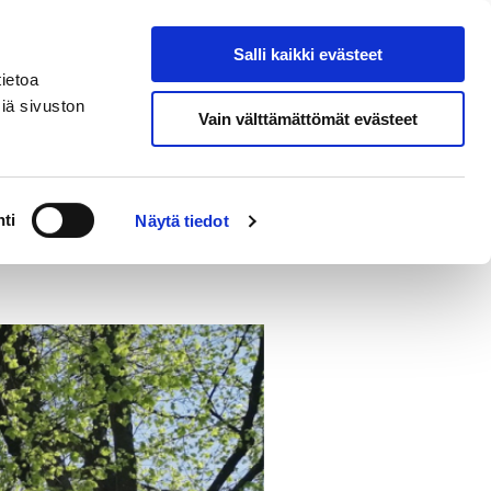
Salli kaikki evästeet
Porin kaupunki
Hae sivustolta
ietoa
iä sivuston
Vain välttämättömät evästeet
ä elämä Porissa
ti
Näytä tiedot