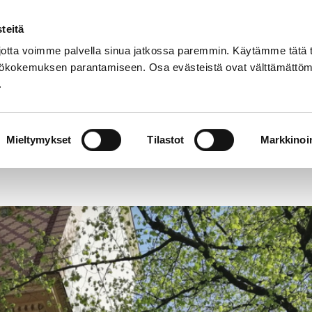
teitä
Suomeksi
Toimenpidehaku
tta voimme palvella sinua jatkossa paremmin. Käytämme tätä t
yttökokemuksen parantamiseen. Osa evästeistä ovat välttämättöm
.
voitetilat
Toimenpiteet
Sanasto
Kestäv
Porin kaupungille metsäohjelma
Mieltymykset
Tilastot
Markkinoin