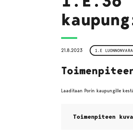
1.E.36 
kaupung
21.8.2023
1.E LUONNONVARA
Toimenpitee
Laaditaan Porin kaupungille kes
Toimenpiteen kuv