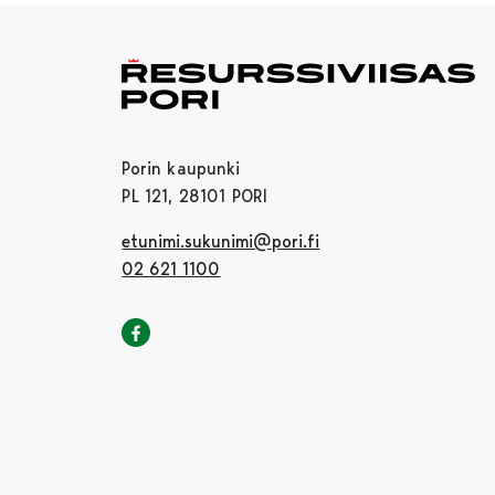
Porin kaupunki
PL 121, 28101 PORI
etunimi.sukunimi@pori.fi
02 621 1100
Porin kaupunki Facebookissa
Avautuu uudessa välilehdessä