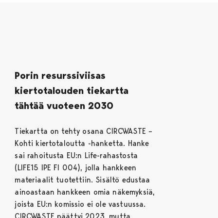
Porin resurssiviisas
kiertotalouden tiekartta
tähtää vuoteen 2030
Tiekartta on tehty osana CIRCWASTE –
Kohti kiertotaloutta -hanketta. Hanke
sai rahoitusta EU:n Life-rahastosta
(LIFE15 IPE FI 004), jolla hankkeen
materiaalit tuotettiin. Sisältö edustaa
ainoastaan hankkeen omia näkemyksiä,
joista EU:n komissio ei ole vastuussa.
CIRCWASTE päättyi 2023, mutta