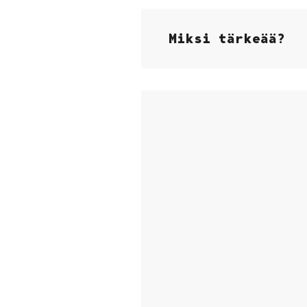
Miksi tärkeää?
Ohita upote