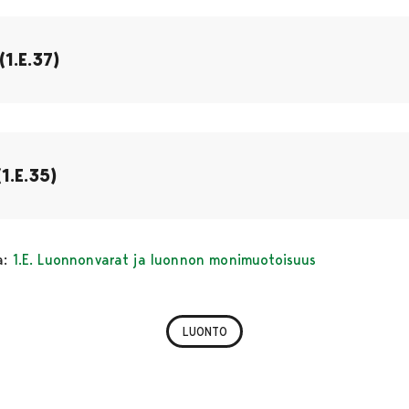
1.E.37)
1.E.35)
a:
1.E. Luonnonvarat ja luonnon monimuotoisuus
LUONTO