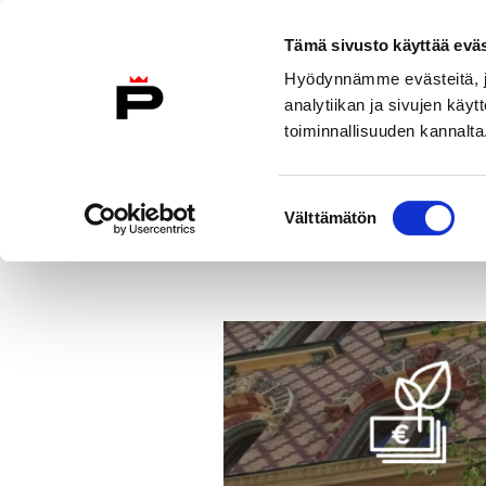
Siirry sisältöön
Tämä sivusto käyttää eväs
Etusivulle
Hyödynnämme evästeitä, jo
analytiikan ja sivujen kä
toiminnallisuuden kannalta
Mikä on tiekartta?
Teemat
Ta
Suostumuksen
Toimenpidehaku
1.E.36 Luodaan 
Välttämätön
valinta
Etusivu