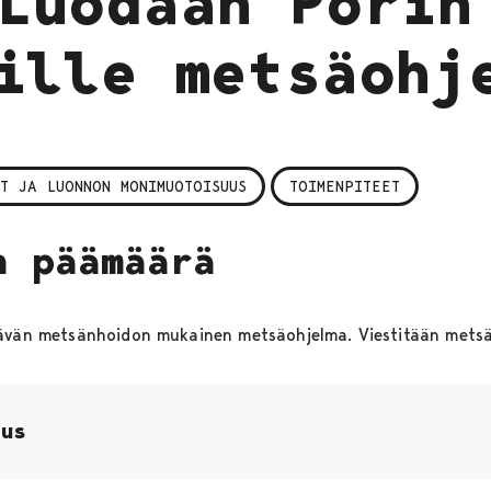
Luodaan Porin
ille metsäohj
T JA LUONNON MONIMUOTOISUUS
TOIMENPITEET
n päämäärä
tävän metsänhoidon mukainen metsäohjelma. Viestitään metsä
aus