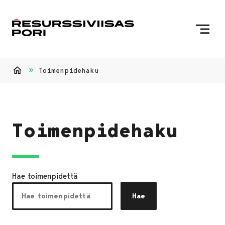
Siirry sisältöön
Etusivulle
Toimenpidehaku
Etusivu
Toimenpidehaku
Hae toimenpidettä
Hae