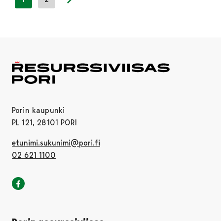
Next page
Porin kaupunki
PL 121, 28101 PORI
etunimi.sukunimi@pori.fi
02 621 1100
Porin kaupunki Facebookissa
Avautuu uudessa välilehdessä