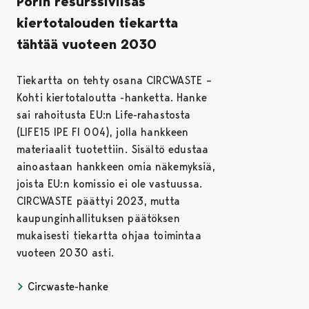
Porin resurssiviisas
kiertotalouden tiekartta
tähtää vuoteen 2030
Tiekartta on tehty osana CIRCWASTE –
Kohti kiertotaloutta -hanketta. Hanke
sai rahoitusta EU:n Life-rahastosta
(LIFE15 IPE FI 004), jolla hankkeen
materiaalit tuotettiin. Sisältö edustaa
ainoastaan hankkeen omia näkemyksiä,
joista EU:n komissio ei ole vastuussa.
CIRCWASTE päättyi 2023, mutta
kaupunginhallituksen päätöksen
mukaisesti tiekartta ohjaa toimintaa
vuoteen 2030 asti.
Circwaste-hanke